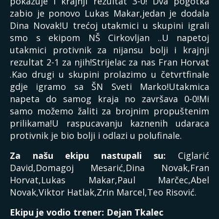
pokazuje i krajnji rezultat 3-0! Dva pogotka
zabio je ponovo Lukas Makar,jedan je dodala
Dina Novak!U trećoj utakmici u skupini igrali
smo s ekipom NŠ Cirkovljan ..U napetoj
utakmici protivnik za nijansu bolji i krajnji
rezultat 2-1 za njih!Strijelac za nas Fran Horvat
.Kao drugi u skupini prolazimo u četvrtfinale
gdje igramo sa ŠN Sveti Marko!Utakmica
napeta do samog kraja no završava 0-0!Mi
samo možemo žaliti za brojnim propuštenim
prilikama!U raspucavanju kaznenih udaraca
protivnik je bio bolji i odlazi u polufinale.
Za našu ekipu nastupali su:
Ciglarić
David,Domagoj Mesarić,Dina Novak,Fran
Horvat,Lukas Makar,Paul Marčec,Abel
Novak,Viktor Hatlak,Zrin Marcel,Teo Risović.
Ekipu je vodio trener: Dejan Tkalec