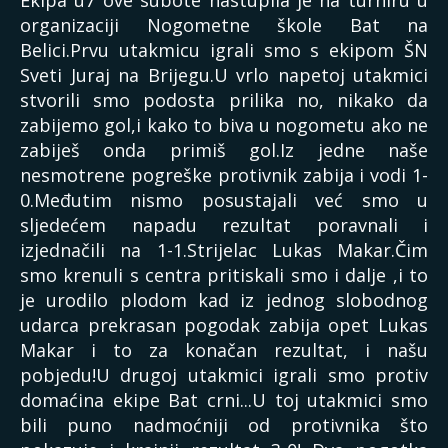
organizaciji Nogometne škole Bat na
Belici.Prvu utakmicu igrali smo s ekipom ŠN
Sveti Juraj na Brijegu.U vrlo napetoj utakmici
stvorili smo podosta prilika no, nikako da
zabijemo gol,i kako to biva u nogometu ako ne
zabiješ onda primiš gol.Iz jedne naše
nesmotrene pogreške protivnik zabija i vodi 1-
0.Međutim nismo posustajali već smo u
sljedećem napadu rezultat poravnali i
izjednačili na 1-1.Strijelac Lukas Makar.Čim
smo krenuli s centra pritiskali smo i dalje ,i to
je urodilo plodom kad iz jednog slobodnog
udarca prekrasan pogodak zabija opet Lukas
Makar i to za konačan rezultat, i našu
pobjedu!U drugoj utakmici igrali smo protiv
domaćina ekipe Bat crni...U toj utakmici smo
bili puno nadmoćniji od protivnika što