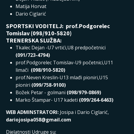
Matija Horvat
Dario Ciglarić
SPORTSKI VODITELJ: prof.Podgorelec
Tomislav (098/910-5820)
TRENERSKA SLUŽBA:
Tkalec Dejan -U7 vrtići,U8 predpočetnici
(091/723-4794)
prof.Podgorelec Tomislav-U9 početnici,U11
limači
(098/910-5820)
prof.Neven Kreslin-U13 mlađi pioniri,U15
pioniri
(099/758-9100)
Božek Petar - golmani
(098/979-0869)
Marko Štampar- U17 kadeti
(099/264-6463)
WEB ADMINSTRATORI:
Josipa i Dario Ciglarić,
dariojosipa058@gmail.com
Djelatnosti Udruge su: