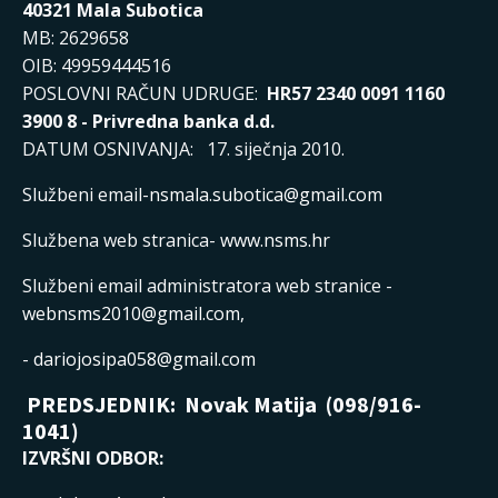
40321 Mala Subotica
MB: 2629658
OIB: 49959444516
POSLOVNI RAČUN UDRUGE:
HR57 2340 0091 1160
3900 8 - Privredna banka d.d.
DATUM OSNIVANJA: 17. siječnja 2010.
Službeni email-
nsmala.subotica@gmail.com
Službena web stranica-
www.nsms.hr
Službeni email administratora web stranice -
webnsms2010@gmail.com,
-
dariojosipa058@gmail.com
PREDSJEDNIK: Novak Matija (098/916-
1041)
IZVRŠNI ODBOR: