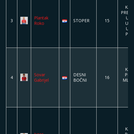
KAD
PREDP
Plantak
U8,
3
STOPER
15
Roko
U15
U11
PIO
KAD
Sovar
DESNI
PION
4
16
Gabrijel
BOČNI
MLAĐI
KAD