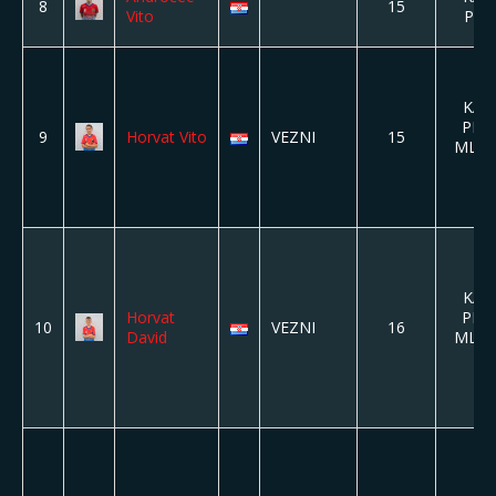
8
15
Vito
PIO
KAD
PION
9
Horvat
Vito
VEZNI
15
MLAĐI
KAD
Horvat
PION
10
VEZNI
16
David
MLAĐI