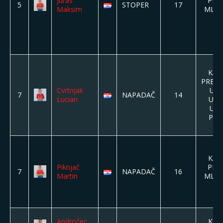
Juras
PION
5
STOPER
17
Maksim
MLAĐI
KAD
PREDP
Cvrtnjak
U8,
7
NAPADAČ
14
Lucian
U15
U11
PIO
KAD
Piknjač
PION
7
NAPADAČ
16
Martin
MLAĐI
Andročec
KAD