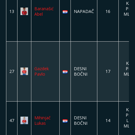
KAD
Baranašić
PION
13
NAPADAČ
16
Abel
MLAĐI
KAD
Gazdek
DESNI
PION
27
17
Pavlo
BOČNI
MLAĐI
KAD
PION
Mihinjač
DESNI
47
14
LIM
Lukas
BOČNI
MLAĐI