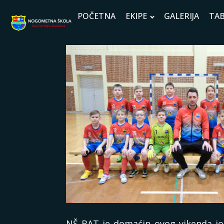
POČETNA
EKIPE
GALERIJA
TAB
NŠ BAT je domaćin ovog vikenda jo