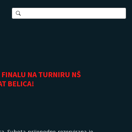
4 FINALU NA TURNIRU NŠ
AT BELICA!
. Subota prijepodne rezervirana je