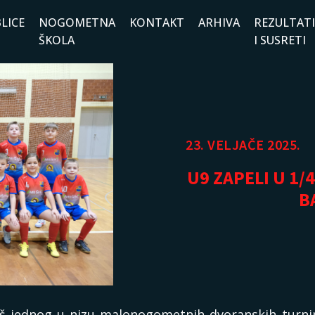
LICE
NOGOMETNA
KONTAKT
ARHIVA
REZULTATI
ŠKOLA
I SUSRETI
23. VELJAČE 2025.
U9 ZAPELI U 1/
B
š jednog u nizu malonogometnih dvoranskih turnira