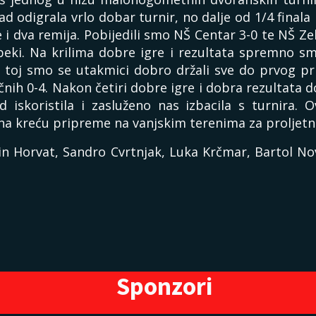
d odigrala vrlo dobar turnir, no dalje od 1/4 finala
 i dva remija. Pobijedili smo NŠ Centar 3-0 te NŠ 
beki. Na krilima dobre igre i rezultata spremno sm
U toj smo se utakmici dobro držali sve do prvog p
čnih 0-4. Nakon četiri dobre igre i dobra rezultata do
 iskoristila i zasluženo nas izbacila s turnira.
dna kreću pripreme na vanjskim terenima za proljetn
n Horvat, Sandro Cvrtnjak, Luka Krčmar, Bartol No
Sponzori