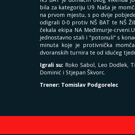
bila za kategoriju U9. Naša je momča
na prvom mjestu, s po dvije pobjede
odigrali 0-0 protiv NŠ BAT te NŠ Ži
čekala ekipa NA Međimurje-crveni.
jednostavno stali i "potonuli" s kona
minuta koje je protivnička momčad
dvoranskih turnira te od idućeg tje
Igrali su:
Roko Sabol, Leo Dodlek, Ti
Dominić i Stjepan Škvorc.
Trener: Tomislav Podgorelec