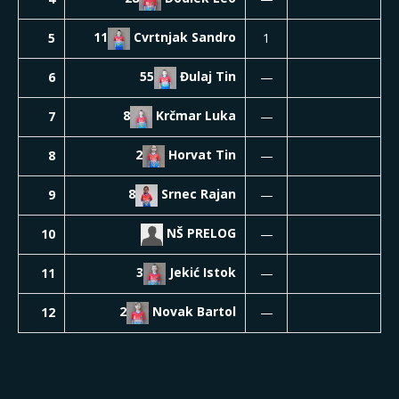
11
Cvrtnjak
Sandro
5
1
55
Đulaj
Tin
6
—
8
Krčmar
Luka
7
—
2
Horvat
Tin
8
—
8
Srnec
Rajan
9
—
NŠ
PRELOG
10
—
3
Jekić
Istok
11
—
2
Novak
Bartol
12
—