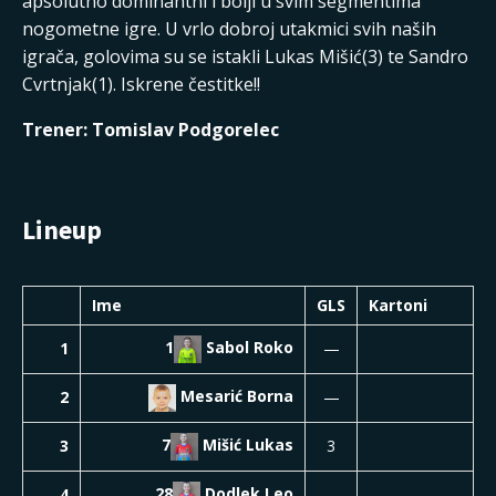
apsolutno dominantni i bolji u svim segmentima
nogometne igre. U vrlo dobroj utakmici svih naših
igrača, golovima su se istakli Lukas Mišić(3) te Sandro
Cvrtnjak(1). Iskrene čestitke!!
Trener: Tomislav Podgorelec
Lineup
Ime
GLS
Kartoni
1
Sabol
Roko
1
—
Mesarić
Borna
2
—
7
Mišić
Lukas
3
3
28
Dodlek
Leo
4
—